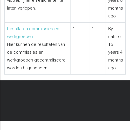
vlotter, fijner en efficiënter te
years 8
laten verlopen.
months
ago
No
Resultaten commissies en
1
1
By
new
werkgroepen
naturo
posts
Hier kunnen de resultaten van
15
de commissies en
years 4
werkgroepen gecentraliseerd
months
worden bijgehouden.
ago