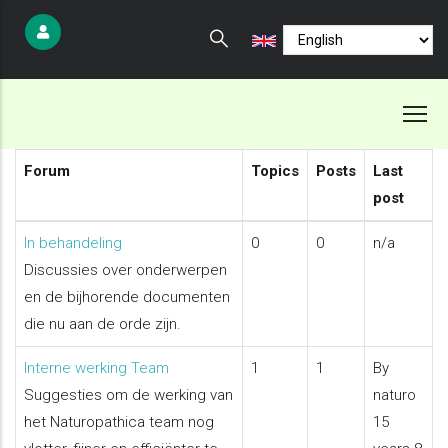
Skip
Select
to
your
main
language
content
Forum
Topics
Posts
Last
post
No
In behandeling
0
0
n/a
new
Discussies over onderwerpen
posts
en de bijhorende documenten
die nu aan de orde zijn.
No
Interne werking Team
1
1
By
new
Suggesties om de werking van
naturo
posts
het Naturopathica team nog
15