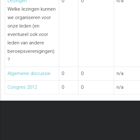
Aucun
Lezingen
0
0
n/a
nouveau
Welke lezingen kunnen
message
we organiseren voor
onze leden (en
eventueel ook voor
leden van andere
beroepsverenigingen)
?
Aucun
Algemene discussie
0
0
n/a
nouveau
Aucun
Congres 2012
0
0
n/a
message
nouveau
message