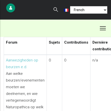
Aller
Select
au
your
contenu
language
principal
Forum
Sujets
Contributions
Dernière
contributi
Aucun
Aanwezigheden op
0
0
n/a
nouveau
beurzen e.d.
message
Aan welke
beurzen/evenementen
moeten we
deelnemen, en wie
vertegenwoordigt
Naturopathica op welk